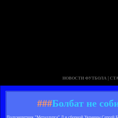
|
НОВОСТИ ФУТБОЛА
СТ
###
Болбат не соб
Полузащитник "Металлурга" Д и сборной Украины Сергей Бо