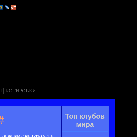
|
Ы
КОТИРОВКИ
Топ клубов
#
мира
дончанам сравнять счет в