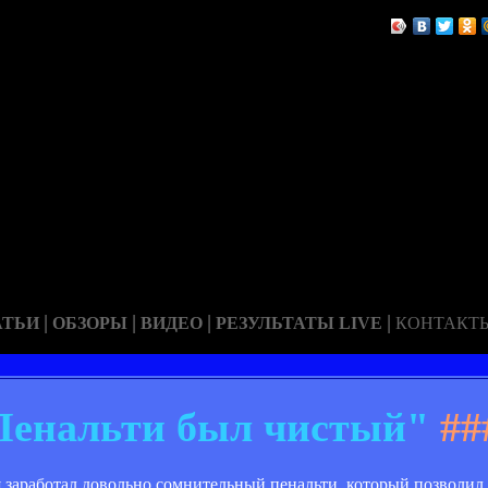
|
|
|
|
АТЬИ
ОБЗОРЫ
ВИДЕО
РЕЗУЛЬТАТЫ LIVE
КОНТАКТ
Пенальти был чистый"
##
заработал довольно сомнительный пенальти, который позволил 