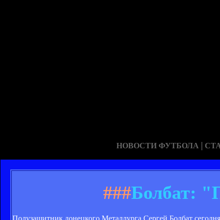
|
НОВОСТИ ФУТБОЛА
СТ
###
Болбат: "
Полузащитник донецкого Металлурга Сергей Болбат сегодня 