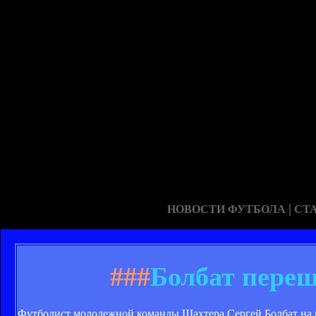
|
НОВОСТИ ФУТБОЛА
СТ
###
Болбат переш
Футболист молодежной команды Шахтера Сергей Болбат на пр