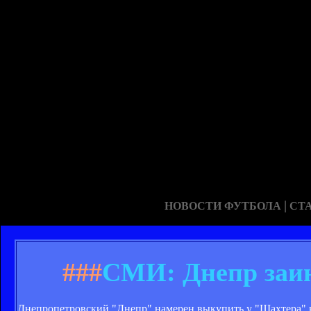
|
НОВОСТИ ФУТБОЛА
СТ
###
СМИ: Днепр заин
Днепропетровский "Днепр" намерен выкупить у "Шахтера" 