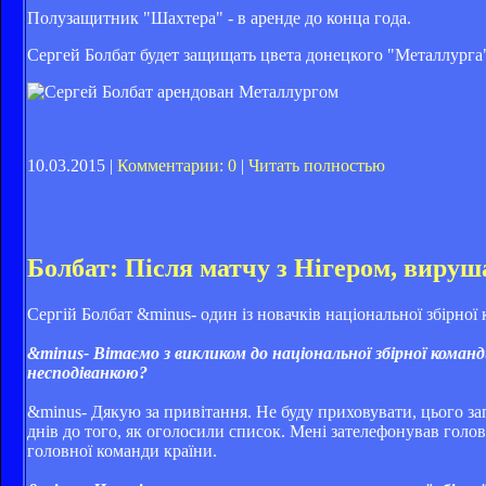
Полузащитник "Шахтера" - в аренде до конца года.
Сергей Болбат будет защищать цвета донецкого "Металлурга
10.03.2015 |
Комментарии: 0
|
Читать полностью
Болбат: Після матчу з Нігером, вируш
Сергій Болбат &minus- один із новачків національної збірної
&minus- Вітаємо з викликом до національної збірної команд
несподіванкою?
&minus- Дякую за привітання. Не буду приховувати, цього за
днів до того, як оголосили список. Мені зателефонував голо
головної команди країни.