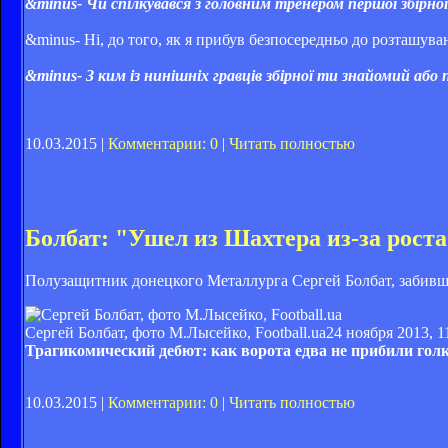
&minus- Чи спілкувався з головним тренером першої збірно
&minus- Ні, до того, як я прибув безпосередньо до розташув
&minus- З ким із нинішніх гравців збірної ти знайомий а
10.03.2015 |
Комментарии: 0
|
Читать полностью
Болбат: "Ушел из Шахтера из-за рост
Полузащитник донецкого Металлурга Сергей Болбат, забивш
Сергей Болбат, фото М.Лысейко, Football.ua
24 ноября 2013, 1
Трагикомический дебют: как ворота едва не прибили гол
10.03.2015 |
Комментарии: 0
|
Читать полностью