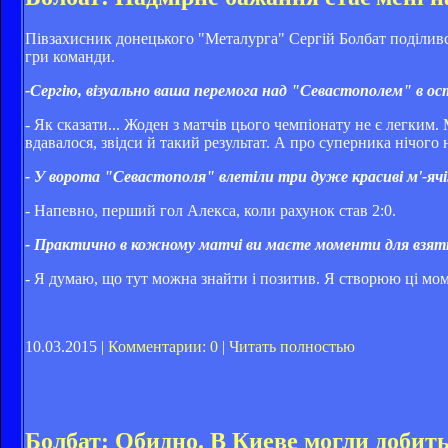
Півзахисник донецького "Металурга" Сергій Болбат поділивс
гри команди.
-Сергію, візуально ваша перемога над "Севастополем" в ос
- Як сказати... Жоден з матчів цього чемпіонату не є легким
вдавалося, звідси й такий результат. А про суперника нічого 
- У ворота "Севастополя" влетіли три дуже красиві м'-ячі.
- Напевно, перший гол Алекса, коли рахунок став 2:0.
- Практично в кожному матчі ви маєте моменти для взятт
- Я думаю, що тут можна знайти і позитив. Я створюю ці мо
10.03.2015 |
Комментарии: 0
|
Читать полностью
Болбат: Обидно. В Киеве могли добит