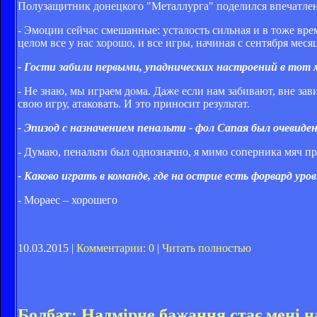
Полузащитник донецкого "Металлурга" поделился впечатлени
- Эмоции сейчас смешанные: усталость сильная и в тоже вре
целом все у нас хорошо, и все игры, начиная с сентября мес
- Гости забили первыми, упаднических настроений в тот
- Не знаю, мы играем дома. Даже если нам забивают, вне зав
свою игру, атаковать. И это приносит результат.
- Эпизод с назначением пенальти - фол Сапая был очевиде
- Думаю, пенальти был однозначно, я мимо соперника мяч пр
- Каково играть в команде, где на острие есть форвард ур
- Мораес – хорошего
10.03.2015 |
Комментарии: 0
|
Читать полностью
Болбат: Надмірне бажання стає мені на